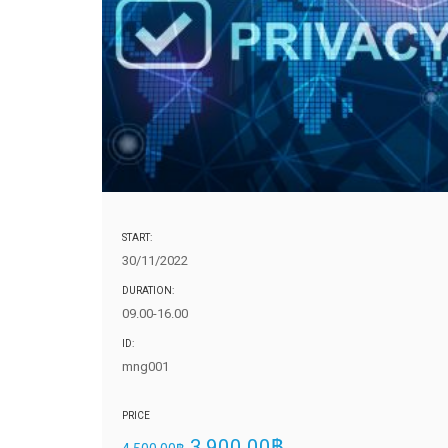
START:
30/11/2022
DURATION:
09.00-16.00
ID:
mng001
PRICE
3,900.00
฿