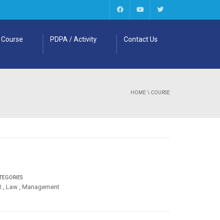
Course
PDPA / Activity
Contact Us
HOME
\
COURSE
TEGORIES
R
,
Law
,
Management