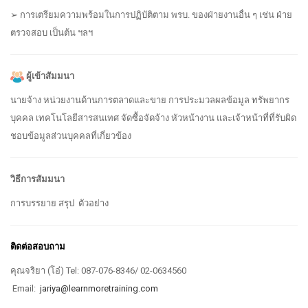
➢ การเตรียมความพร้อมในการปฏิบัติตาม พรบ. ของฝ่ายงานอื่น ๆ เช่น ฝ่าย
ตรวจสอบ เป็นต้น ฯลฯ
ผู้เข้าสัมมนา
นายจ้าง หน่วยงานด้านการตลาดและขาย การประมวลผลข้อมูล ทรัพยากร
บุคคล เทคโนโลยีสารสนเทศ จัดซื้อจัดจ้าง หัวหน้างาน และเจ้าหน้าที่ที่รับผิด
ชอบข้อมูลส่วนบุคคลที่เกี่ยวข้อง
วิธีการสัมมนา
การบรรยาย สรุป ตัวอย่าง
ติดต่อสอบถาม
คุณจริยา (โอ๋) Tel: 087-076-8346/ 02-0634560
Email:
jariya@learnmoretraining.com