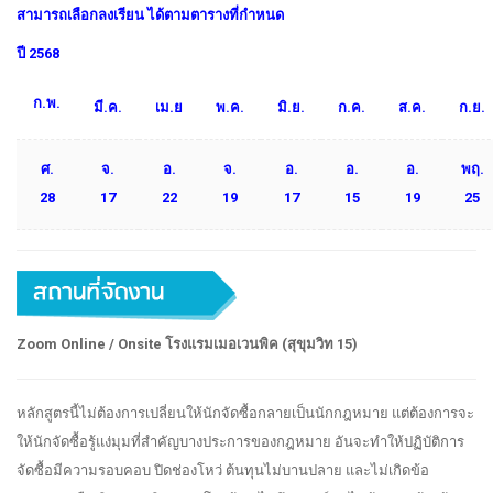
สามารถเลือกลงเรียน ได้ตามตารางที่กำหนด
ปี 2568
ก.พ.
มี.ค.
เม.ย
พ.ค.
มิ.ย.
ก.ค.
ส.ค.
ก.ย.
ศ.
จ.
อ.
จ.
อ.
อ.
อ.
พฤ.
28
17
22
19
17
15
19
25
Zoom Online / Onsite
โรงแรมเมอเวนพิค (สุขุมวิท
15)
หลักสูตรนี้ไม่ต้องการเปลี่ยนให้นักจัดซื้อกลายเป็นนักกฎหมาย แต่ต้องการจะ
ให้นักจัดซื้อรู้แง่มุมที่สำคัญบางประการของกฎหมาย อันจะทำให้ปฏิบัติการ
จัดซื้อมีความรอบคอบ ปิดช่องโหว่ ต้นทุนไม่บานปลาย และไม่เกิดข้อ